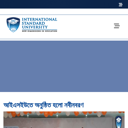
আইএসইউতে অনুষ্ঠিত হলো নবীনবরণ