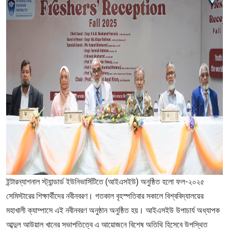
ইন্টারন্যাশনাল স্ট্যান্ডার্ড ইউনিভার্সিটিতে (আইএসইউ) অনুষ্ঠিত হলো ফল-২০২৫
সেমিস্টারের শিক্ষার্থীদের নবীনবরণ। গতকাল বৃহস্পতিবার সকালে বিশ্ববিদ্যালয়ের
মহাখালী ক্যাম্পাসে এই নবীনবরণ অনুষ্ঠান অনুষ্ঠিত হয়। আইএসইউ উপাচার্য অধ্যাপক
আব্দুল আউয়াল খানের সভাপতিত্বে এ আয়োজনে বিশেষ অতিথি হিসেবে উপস্থিত