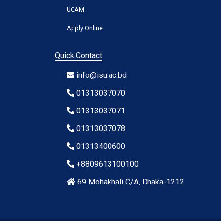
UCAM
Apply Online
Quick Contact
info@isu.ac.bd
01313037070
01313037071
01313037078
01313400600
+8809613100100
69 Mohakhali C/A, Dhaka-1212