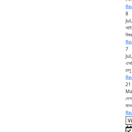
Re
8
Jul
আইএস
বিষয
Re
7
Jul
এআই 
চাল
Re
21
Ma
দেশব
মান
Re
V