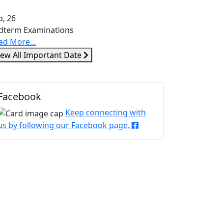
p, 26
dterm Examinations
ad More...
iew All Important Date
Facebook
Keep connecting with
us by following our Facebook page.