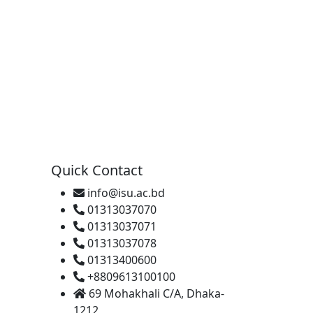
Quick Contact
info@isu.ac.bd
01313037070
01313037071
01313037078
01313400600
+8809613100100
69 Mohakhali C/A, Dhaka-
1212