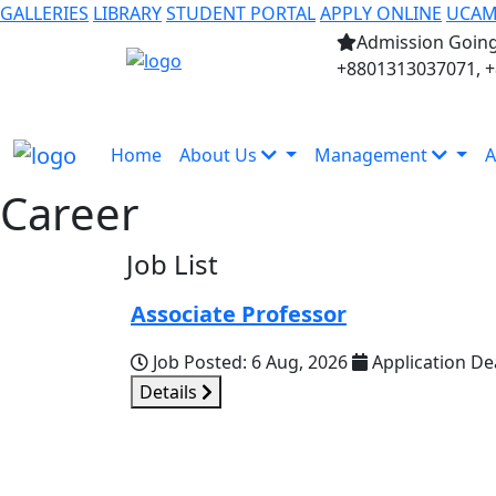
GALLERIES
LIBRARY
STUDENT PORTAL
APPLY ONLINE
UCA
Admission Going
+8801313037071, 
Home
About Us
Management
A
Career
Job List
Associate Professor
Job Posted:
6 Aug, 2026
Application De
Details