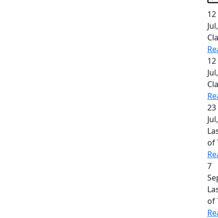
12
Jul
Cla
Re
12
Jul
Cl
Re
23
Jul
La
of
Re
7
Se
La
of 
Re