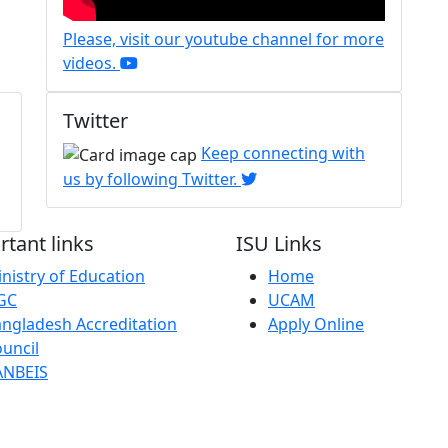
Please, visit our youtube channel for more
videos.
Twitter
Keep connecting with
us by following Twitter.
tant links
ISU Links
nistry of Education
Home
GC
UCAM
ngladesh Accreditation
Apply Online
uncil
ANBEIS