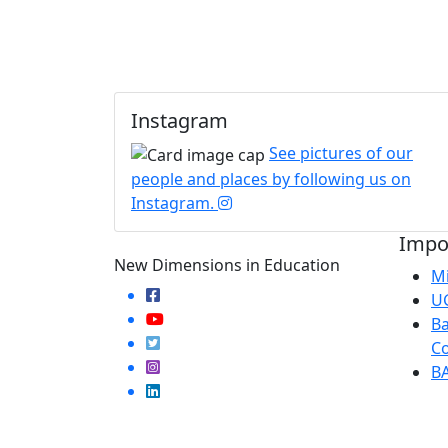
Instagram
See pictures of our
people and places by following us on
Instagram.
Impor
New Dimensions in Education
Mi
U
Ba
Co
B