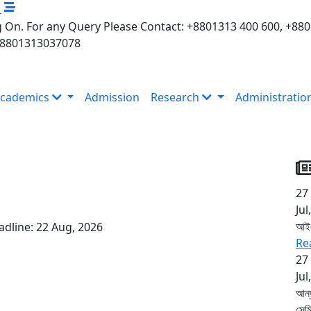
M
 On. For any Query Please Contact: +8801313 400 600, +88
+8801313037078
cademics
Admission
Research
Administratio
27
Jul
আইএ
adline:
22 Aug, 2026
Re
27
Jul
আন্
সেম