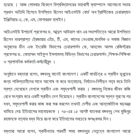
হয়েছে । আজ সোমবার বিকেলে বিশ্ববিদ্যালয়ের মহাখালী ক্যাম্পাসে আলোচনা সভায়
প্রধান অতিথি হিসেবে উপস্থিত ছিলেন আইএসইউ বোর্ড অব ট্রাস্টিজের চেয়ারম্যান
ইঞ্জিনিয়ার এ, কে, এম, মোশাররফ হুসাইন।
আইএসইউ উপাচার্য প্রফেসর ড. আব্দুল আউয়াল খান এর সভাপতিত্বে আরো উপস্থিত
ছিলেন ভারপ্রাপ্ত ট্রেজারার এইচ, টি, এম, কাদের নেওয়াজ,মানবিক ও সমাজ বিজ্ঞান
অনুষদের ডীন এবং ইংরেজি বিভাগের চেয়ারপার্সন কে, আহমেদ আলম রেজিস্ট্রার
প্রফেসর ড. মোহাম্মদ সাইফুল ইসলামসহ বিভিন্ন বিভাগের চেয়ারপার্সন ,শিক্ষক-শিক্ষিকা
ও প্রশাসনিক কর্মকর্তা-কর্মচারীবৃন্দ ।
অনুষ্ঠানে বক্তারা বলেন, বঙ্গবন্ধু মানেই বাংলাদেশ। একটি মানচিত্র ও স্বাধীন ভূখন্ডের
জন্য পাকিস্তানীদের সাথে আপোষ না করে অত্যাচার, নির্যাতন-নিপীড়ন সহ্য করে তিনি
স্বপ্ন দেখেছেন দেশকে স্বাধীন এবং সমৃদ্ধশালী করার । বঙ্গবন্ধু নিজের জীবন বাজি
রেখে সংগ্রাম করে একটি স্বাধীন দেশ দিয়েছেন। স্বাধীন বাংলাদেশের স্বপ্ন পূরণের পর
যখন, সমৃদ্ধশালী করার কাজ করা শুরু করলেন তখনই দেশীয় এবং আন্তর্জাতিক ষড়যন্ত্র
থামিয়ে দেয় ইতিহাসের মহানায়ককে । ৭৫-এর ১৫ আগষ্ট ঘাতকরা বঙ্গবন্ধু শেখ মুজিবুর
রহমানকে হত্যার মধ্য দিয়ে রচনা করে ইতিহাসের সবচেয়ে কলঙ্কময় দিন।
বক্তারা আরো বলেন, স্বাধীনতার পরবর্তী সময় বঙ্গবন্ধুর নেতৃত্বে বাংলাদেশ আরো