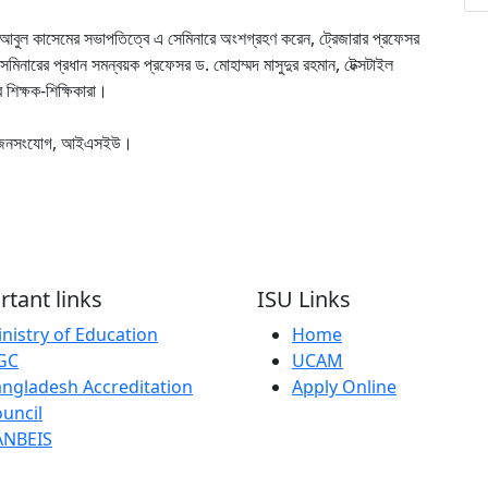
বুল কাসেমের সভাপতিত্বে এ সেমিনারে অংশগ্রহণ করেন, ট্রেজারার প্রফেসর
মিনারের প্রধান সমন্বয়ক প্রফেসর ড. মোহাম্মদ মাসুদুর রহমান, টেক্সটাইল
ের শিক্ষক-শিক্ষিকারা।
রধান, জনসংযোগ, আইএসইউ।
tant links
ISU Links
nistry of Education
Home
GC
UCAM
ngladesh Accreditation
Apply Online
uncil
ANBEIS