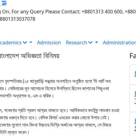
M
 On. For any Query Please Contact: +8801313 400 600, +88
+8801313037078
cademics
Admission
Research
Administratio
াংলাদেশ অভিজ্ঞতা বিনিময়
Fa
পাসে বৃহস্পতিবার (১৫ জানুয়ারি) সন্ধ্যায় অনলাইনে অনুষ্ঠিত হলো ‘দি আর্ট অব
ক সেমিনার। সেমিনারের মূল আলোচক হিসেবে উপস্থিত ছিলেন জাপানের শিজুওকা
ের সভাপতি অধ্যাপক ড. এম এ বারিক।
েন, গবেষণার প্রতি প্রবল আগ্রহ থাকতে হবে। আর্থিকভাবে কতটুকু লাভবান হওয়া
বেষণায় গুরুত্ব দিতে হবে। বেসিক রিসার্চ এভয়েড করার কোনো উপায় নেই।
বেষণার সুযোগ লাভ কিংবা উচ্চতর ডিগ্রি অর্জনের আগ্রহ থাকলে, সে বিষয়ে
 তিনি ব্যক্ত করেন।