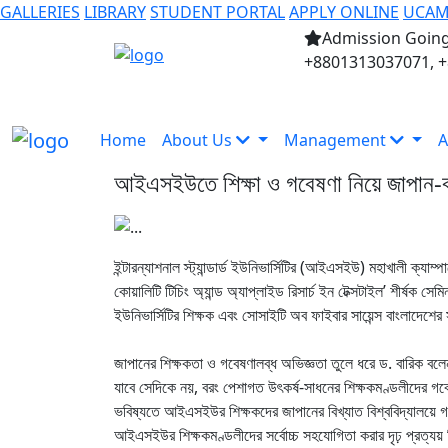
GALLERIES
LIBRARY
STUDENT PORTAL
APPLY ONLINE
UCA
Admission Going
+8801313037071, 
Home
About Us
Management
A
আইএসইউতে শিক্ষা ও গবেষণা নিয়ে জাপান-ব
ইন্টারন্যাশনাল স্ট্যান্ডার্ড ইউনিভার্সিটির (আইএসইউ) মহাখালী ক্যাম্
কোয়ালিটি টিচিং অ্যান্ড অ্যাপ্লাইড রিসার্চ ইন টেক্সটাইল’ শীর্ষ
ইউনিভার্সিটির শিক্ষক এবং সোসাইটি অব ফাইবার সায়েন্স বাংলাদেশ
জাপানের শিক্ষকতা ও গবেষণালব্ধ অভিজ্ঞতা তুলে ধরে ড. বারিক বল
যাবে সেদিকে নয়, বরং পেশাগত উৎকর্ষ-সাধনের শিক্ষকমণ্ডলীদের গ
ভবিষ্যতে আইএসইউর শিক্ষকদের জাপানের বিখ্যাত বিশ্ববিদ্যালয়ে গ
আইএসইউর শিক্ষকমণ্ডলীদের সর্বোচ্চ সহযোগিতা করার দৃঢ় প্রত্যয়