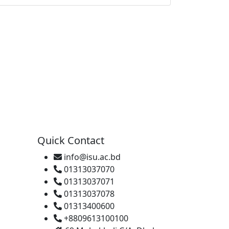
Quick Contact
info@isu.ac.bd
01313037070
01313037071
01313037078
01313400600
+8809613100100