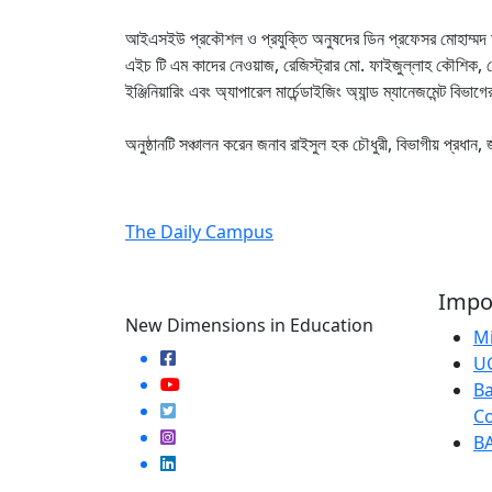
আইএসইউ প্রকৌশল ও প্রযুক্তি অনুষদের ডিন প্রফেসর মোহাম্মদ আ
এইচ টি এম কাদের নেওয়াজ, রেজিস্ট্রার মো. ফাইজুল্লাহ কৌশিক, সে
ইঞ্জিনিয়ারিং এবং অ্যাপারেল মার্চেন্ডাইজিং অ্যান্ড ম্যানেজমেন্ট বিভাগ
অনুষ্ঠানটি সঞ্চালন করেন জনাব রাইসুল হক চৌধুরী, বিভাগীয় প্
The Daily Campus
Impor
New Dimensions in Education
Mi
U
Ba
Co
B