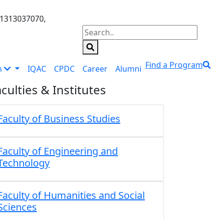
01313037070,
Find a Program
n
IQAC
CPDC
Career
Alumni
culties & Institutes
Faculty of Business Studies
Faculty of Engineering and
Technology
Faculty of Humanities and Social
Sciences