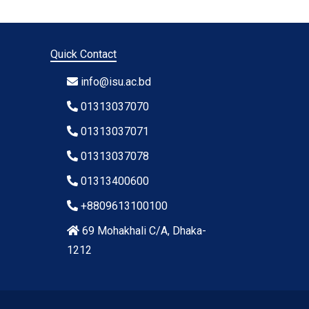
Quick Contact
info@isu.ac.bd
01313037070
01313037071
01313037078
01313400600
+8809613100100
69 Mohakhali C/A, Dhaka-
1212