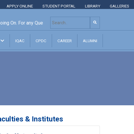
APPLY ONLINE
STUDENT PORTAL
LIBRARY
GALLERIES
ng On. For any Query Please Contact: +8801313 400 600, +8
N
IQAC
CPDC
CAREER
ALUMNI
culties & Institutes