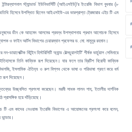
ন্টারন্যাশনাল স্ট্যান্ডার্ড ইউনিভার্সিটি (আইএসইউ)'র ইংরেজি বিভাগ বুধবার (৮
 অতিথি হিসেবে উপস্থিত ছিলেন আইএসইউ-এর ভারপ্রাপ্ত ট্রেজারার এইচ টি এম
নুষদের ডীন কে আহমেদ আলমের প্রবন্ধ উপস্থাপনায় প্রধান আলোচক হিসেবে
ধ্যাপক ও ফাইন আর্টস বিভাগের চেয়ারম্যান প্রফেসর ড. মো. মামুনুর রহমান।
ন-ডায়ালেক্টিক বিটুইন হিস্টরিসিটি অ্যান্ড টেক্সচুয়ালইটি' শীর্ষক ভার্চুয়াল সেমিনারে
ণ ইতিহাসকে তিনি কাব্যিক রূপ দিয়েছেন। যার ফলে তার ব্রিটিশ বিরোধী কাব্যিক
ু মিথলজি, ইসলামিক ঐতিহ্য ও রুশ বিপ্লব থেকে ভাষা ও পরিভাষা গ্রহণ করে ধর্ম
াশত রূপ দিয়েছেন।
্তব্যের উচ্ছ্বসিত প্রশংসা করেছেন। মরমী সাধক লালন শাহ, ইতালীয় দার্শনিক
ঠ প্রাসঙ্গিক হয়ে দাঁড়িয়েছে।
এইচ টি এম কাদের নেওয়াজ ইংরেজি বিভাগের এ আয়োজনের প্রশংসা করে বলেন,
 ভান্ডার।