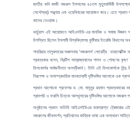
জাতীয় কবি কাজী নজরুল ইসলামের ৪৫তম মৃত্যুবার্ষিকী উপলক্ষ্যে ই
সেপ্টেম্বর) সন্ধ্যায় এক ওয়েবিনারের আয়োজন করে। এতে প্রধান
কাদের নেওয়াজ।
ভার্চুয়াল এই আয়োজনে আইএসইউ-এর মানবিক ও সমাজ বিজ্ঞান অ
উপস্থিত ছিলেন ইসলামী বিশ্ববিদ্যালয় কুষ্টিয়ার ইংরেজি বিভাগের অ
শাহরিয়ার তালুকদারের সঞ্চালনায় 'নজরুলস' পোয়েট্রি : ডায়ালেক্টিক অর ন
প্রবন্ধকার বলেন, ব্রিটিশ সাম্রাজ্যবাদের শাসন ও শোষণের কৃষ্
ডিসকোর্সর সার্বজনীনতা অনস্বীকার্য। তিনি এই ডিসকোর্সকে হিন্দ
নিরপেক্ষ ও অসাম্প্রদায়িক মানবতাবাদী দৃষ্টিভঙ্গির আলোকে এক শ্ব
প্রধান আলোচক প্রফেসর ড. মো. মামুনুর রহমান প্রবন্ধকারের বক
গ্রামশচি ও ফরাসি চিন্তক আলথুসারের দৃষ্টিভঙ্গির আলোকে নজরুল পা
অনুষ্ঠানের প্রধান অতিথি আইএসইউএর ভারপ্রাপ্ত ট্রেজারার 
নজরুলের জীবনদর্শন, প্রতিবাদের কাব্যিক ভাষা এক অসাধারণ সাহিত্য