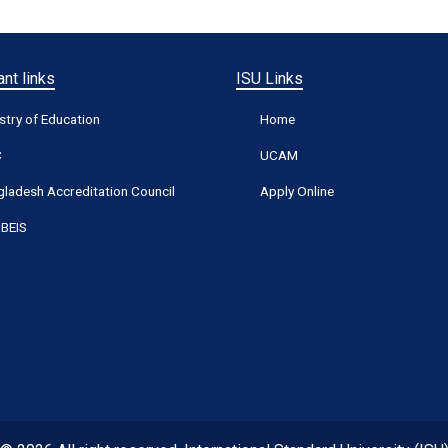
nt links
ISU Links
stry of Education
Home
C
UCAM
ladesh Accreditation Council
Apply Online
BEIS