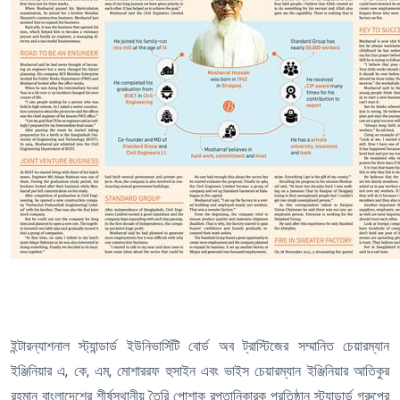
ইন্টারন্যাশনাল স্ট্যান্ডার্ড ইউনিভার্সিটি বোর্ড অব ট্রাস্টিজের সম্মানিত চেয়ারম্যান
ইঞ্জিনিয়ার এ, কে, এম, মোশাররফ হুসাইন এবং ভাইস চেয়ারম্যান ইঞ্জিনিয়ার আতিকুর
রহমান বাংলাদেশের শীর্ষস্থানীয় তৈরি পোশাক রপ্তানিকারক প্রতিষ্ঠান স্ট্যান্ডার্ড গ্রুপের