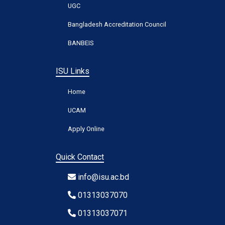
UGC
Bangladesh Accreditation Council
BANBEIS
ISU Links
Home
UCAM
Apply Online
Quick Contact
info@isu.ac.bd
01313037070
01313037071