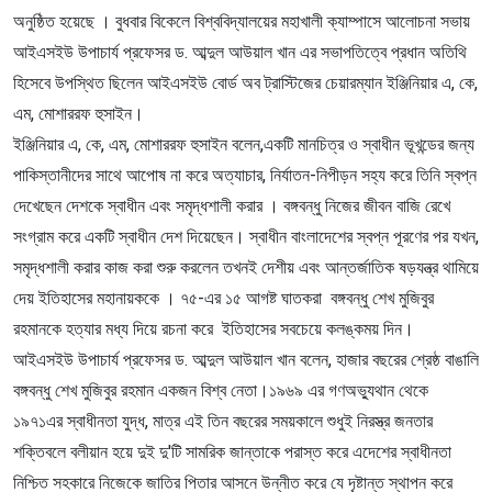
অনুষ্ঠিত হয়েছে । বুধবার বিকেলে বিশ্ববিদ্যালয়ের মহাখালী ক্যাম্পাসে আলোচনা সভায়
আইএসইউ উপাচার্য প্রফেসর ড. আব্দুল আউয়াল খান এর সভাপতিত্বে প্রধান অতিথি
হিসেবে উপস্থিত ছিলেন আইএসইউ বোর্ড অব ট্রাস্টিজের চেয়ারম্যান ইঞ্জিনিয়ার এ, কে,
এম, মোশাররফ হুসাইন।
ইঞ্জিনিয়ার এ, কে, এম, মোশাররফ হুসাইন বলেন,একটি মানচিত্র ও স্বাধীন ভূখন্ডের জন্য
পাকিস্তানীদের সাথে আপোষ না করে অত্যাচার, নির্যাতন-নিপীড়ন সহ্য করে তিনি স্বপ্ন
দেখেছেন দেশকে স্বাধীন এবং সমৃদ্ধশালী করার । বঙ্গবন্ধু নিজের জীবন বাজি রেখে
সংগ্রাম করে একটি স্বাধীন দেশ দিয়েছেন। স্বাধীন বাংলাদেশের স্বপ্ন পূরণের পর যখন,
সমৃদ্ধশালী করার কাজ করা শুরু করলেন তখনই দেশীয় এবং আন্তর্জাতিক ষড়যন্ত্র থামিয়ে
দেয় ইতিহাসের মহানায়ককে । ৭৫-এর ১৫ আগষ্ট ঘাতকরা বঙ্গবন্ধু শেখ মুজিবুর
রহমানকে হত্যার মধ্য দিয়ে রচনা করে ইতিহাসের সবচেয়ে কলঙ্কময় দিন।
আইএসইউ উপাচার্য প্রফেসর ড. আব্দুল আউয়াল খান বলেন, হাজার বছরের শ্রেষ্ঠ বাঙালি
বঙ্গবন্ধু শেখ মুজিবুর রহমান একজন বিশ্ব নেতা।১৯৬৯ এর গণঅভ্যুথান থেকে
১৯৭১এর স্বাধীনতা যুদ্ধ, মাত্র এই তিন বছরের সময়কালে শুধুই নিরস্ত্র জনতার
শক্তিবলে বলীয়ান হয়ে দুই দু'টি সামরিক জান্তাকে পরাস্ত করে এদেশের স্বাধীনতা
নিশ্চিত সহকারে নিজেকে জাতির পিতার আসনে উন্নীত করে যে দৃষ্টান্ত স্থাপন করে