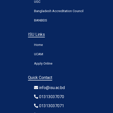
UGC
Bangladesh Accreditation Council
BANBEIS
ISU Links
Home
UCAM
Apply Online
Quick Contact
info@isu.ac.bd
01313037070
01313037071