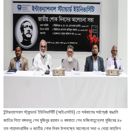
ইন্টারন্যাশনাল স্ট্যান্ডার্ড ইউনিভার্সিটি (আইএসইউ) তে সর্বকালের সর্বশ্রেষ্ঠ বাঙালি
জাতির পিতা বঙ্গবন্ধু শেখ মুজিবুর রহমান ও বঙ্গমাতা শেখ ফজিলাতুন্নেসা মুজিবের ৪৮
তম শাহাদাৎবার্ষিক ও জাতীয় শোক দিবস উপলক্ষ্যে আলোচনা সভা ও দোয়া মাহফিল