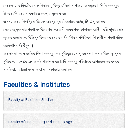
গেছেন, তার দ্বিতীয় কোন উদাহরণ, বিশ্ব ইতিহাসে পাওয়া অসম্ভব। তিনি বঙ্গবন্ধুর
উপর বেশি করে গবেষণারও গুরুত্ব তুলে ধরেন ।
এসময় আরো উপস্থিত ছিলেন ভারপ্রাপ্ত ট্রেজারার এইচ, টি, এম, কাদের
নেওয়াজ,ব্যবসায় প্রশাসন বিভাগের সহযোগী অধ্যাপক মোহাম্মদ আলী, রেজিস্ট্রার মোঃ
লুৎফর রহমান সহ বিভিন্ন বিভাগের চেয়ারপার্সন ,শিক্ষক-শিক্ষিকা, শিক্ষার্থী ও প্রশাসনিক
কর্মকর্তা-কর্মচারীবৃন্দ ।
আলোচনা শেষে জাতির পিতা বঙ্গবন্ধু শেখ মুজিবুর রহমান, বঙ্গমাতা শেখ ফজিলাতুন্নেসা
মুজিবসহ ৭৫-এর ১৫ আগষ্ট শাহাদাত বরণকারী বঙ্গবন্ধু পরিবারের আপনজনদের রুহের
মাগফিরাত কামনা করে দোয়া ও মোনাজাত করা হয়
Faculties & Institutes
Faculty of Business Studies
Faculty of Engineering and Technology