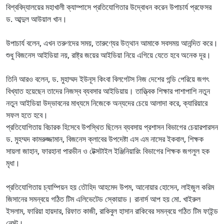
বিশ্ববিদ্যালয়ের মহাখালী ক্যাম্পাসে প্রতিযোগিতার উদ্বোধন করেন উপাচার্য প্রফেসর
ড. আব্দুল আউয়াল খান।
উপাচার্য বলেন, এখন তরুণদের সময়, তারুণ্যের উত্থান আমাকে সবসময় আনন্দিত করে।
শুধু বিজনেস আইডিয়া নয়, রাষ্ট্র জয়ের আইডিয়া নিয়ে এগিয়ে যেতে হবে অনেক দূর।
তিনি আরও বলেন, ড. মুহাম্মদ ইউনূস কিংবা বিলগেটস নিজ দেশের গন্ডি পেরিয়ে জগৎ
বিখ্যাত হয়েছেন তাদের নিজস্ব ব্যবসার আইডিয়ায়। তাত্ত্বিক শিক্ষার পাশাপাশি নতুন
নতুন আইডিয়া উদ্ভাবনের মাধ্যমে নিজেকে অন্যদের চেয়ে আলাদা করে, ক্যারিয়ারে
সফল হতে হবে।
প্রতিযোগিতায় বিচারক হিসেবে উপস্থিত ছিলেন ব্যবসায় প্রশাসন বিভাগের চেয়ারপারসন
ড. মুহম্মদ কামরুজ্জামান, বিজনেস ক্লাবের উপদেষ্টা এস এম নাসের ইকবাল, শিক্ষক
সায়লা জাহান, ফারহানা পারভীন ও টেক্সটাইল ইঞ্জিনিয়ারিং বিভাগের শিক্ষক জগলুল হক
মৃধা।
প্রতিযোগিতায় চ্যাম্পিয়ন হয় তৌহিদ আহমেদ উপম, আনোয়ার হোসেন, লাইজুল করিম
জিসানের সমন্বয়ে গঠিত টিম এলিভেটেড স্কোয়াড। রানার্স আপ হয় মো. খাইরুল
ইসলাম, ফারিয়া হায়দার, রিফাত কাজী, রাকিবুল হাসান রাকিবের সমন্বয়ে গঠিত টিম ফাইন্ড
নেস্ট।