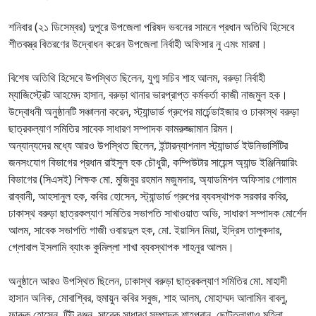
শনিবার (২১ ডিসেম্বর) দুপুরে উপজেলা পরিষদ ভবনের সামনে প্রধান অতিথি হিসেবে
শীতবস্ত্র বিতরণের উদ্বোধন করেন উপজেলা নির্বাহী অফিসার নু এমং মারমা।
বিশেষ অতিথি হিসেবে উপস্থিত ছিলেন, যুগ্ম সচিব শাহ আলম, বরুড়া নির্বাহী
ম্যাজিস্ট্রেট আহমেদ হাসান, বরুড়া থানার ভারপ্রাপ্ত কর্মকর্তা কাজী নাজমুল হক।
উদ্বোধনী অনুষ্ঠানটি সঞ্চালনা করেন, স্ট্যান্ডার্ড গ্রুপের মার্চেন্ডাইজার ও ঢাকাস্থ বরুড়া
ছাত্রকল্যাণ সমিতির সাবেক সাধারণ সম্পাদক কামরুজ্জামান রিমন।
অন্যান্যদের মধ্যে আরও উপস্থিত ছিলেন, ইন্টারন্যাশনাল স্ট্যান্ডার্ড ইউনিভার্সিটির
জনসংযোগ বিভাগের প্রধান রাইসুল হক চৌধুরী, কম্পিউটার সায়েন্স অ্যান্ড ইঞ্জিনিয়ারিং
বিভাগের (সিএসই) শিক্ষক মো. মুজিবুর রহমান মজুমদার, অ্যাডমিশন অফিসার গোলাম
রাব্বানী, আহসানুল হক, কবির হোসেন, স্ট্যান্ডার্ড গ্রুপের ব্যবস্থাপক সরকার কবির,
ঢাকাস্থ বরুড়া ছাত্রকল্যাণ সমিতির সভাপতি সাখাওয়াত অভি, সাধারণ সম্পাদক মোর্শেদ
আলম, সাবেক সভাপতি গাজী ওবায়দুল হক, মো. ইয়াসিন মিয়া, ইদ্রিস তালুকদার,
গ্লোবাল ইসলামি ব্যাংক কুমিল্লা শাখা ব্যবস্থাপক শাহনুর আলম।
অনুষ্ঠানে আরও উপস্থিত ছিলেন, ঢাকাস্থ বরুড়া ছাত্রকল্যাণ সমিতির মো. মাহাদী
হাসান অনিক, মোবাশ্বির, হুমায়ুন কবির সবুজ, শাহ আলম, মোহাম্মদ আলামিন বাবলু,
ফারুক হোসেন, টিটু রঞ্জন, সাবেক সাধারণ সম্পাদক শাহপরান, ছোটতুলাগাও মহিলা