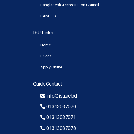
Bangladesh Accreditation Council
BANBEIS
ISU Links
Home
UCAM
Apply Online
Quick Contact
info@isu.ac.bd
01313037070
01313037071
01313037078