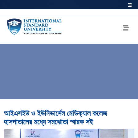
আইএসইউ ও ইউনিভার্সেল মেডিক্যাল কলেজ
হাসপাতালের মধ্যে সমঝোতা স্মারক সই