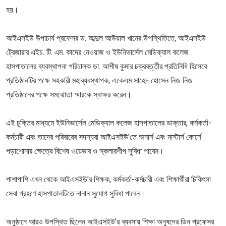
হয়।
আইএসইউ উপাচার্য প্রফেসর ড. আব্দুল আউয়াল খানের উপস্থিতিতে, আইএসইউ
ট্রেজারার এইচ. টি. এম. কাদের নেওয়াজ ও ইউনিভার্সেল মেডিক্যাল কলেজ
হাসপাতালের ব্যবস্থাপনা পরিচালক ডা. আশীষ কুমার চক্রবর্ত্তীর প্রতিনিধি হিসেবে
প্রতিষ্ঠানটির পক্ষে সহকারী মহাব্যবস্থাপক, একেএম সাহেদ হোসেন নিজ নিজ
প্রতিষ্ঠানের পক্ষে সমঝোতা স্মারকে স্বাক্ষর করেন।
এই চুক্তির মাধ্যমে ইউনিভার্সেল মেডিক্যাল কলেজ হাসপাতালের ডাক্তার, কর্মকর্তা-
কর্মচারী এবং তাদের পরিবারের সদস্যরা আইএসইউ'তে অনার্স এবং মাস্টার্স কোর্সে
পড়াশোনার ক্ষেত্রে বিশেষ ওয়েভার ও স্কলারশীপ সুবিধা পাবেন।
পাশাপাশি এখন থেকে আইএসইউ'র শিক্ষক, কর্মকর্তা-কর্মচারী এবং শিক্ষার্থীরা চিকিৎসা
সেবা গ্রহণে হাসপাতালটিতে নানান সুযোগ সুবিধা পাবেন।
অনুষ্ঠানে আরও উপস্থিত ছিলেন আইএসইউ'র ব্যবসায় শিক্ষা অনুষদের ডিন প্রফেসর