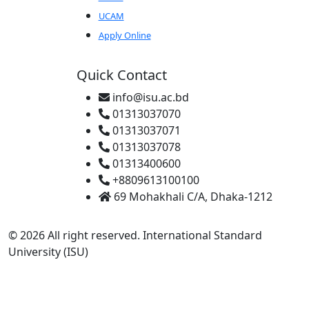
UCAM
Apply Online
Quick Contact
info@isu.ac.bd
01313037070
01313037071
01313037078
01313400600
+8809613100100
69 Mohakhali C/A, Dhaka-1212
© 2026 All right reserved. International Standard
University (ISU)