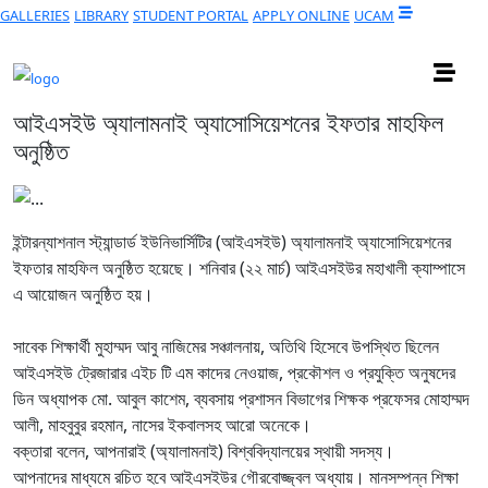
GALLERIES
LIBRARY
STUDENT PORTAL
APPLY ONLINE
UCAM
আইএসইউ অ্যালামনাই অ্যাসোসিয়েশনের ইফতার মাহফিল
অনুষ্ঠিত
ইন্টারন্যাশনাল স্ট্যান্ডার্ড ইউনিভার্সিটির (আইএসইউ) অ্যালামনাই অ্যাসোসিয়েশনের
ইফতার মাহফিল অনুষ্ঠিত হয়েছে। শনিবার (২২ মার্চ) আইএসইউর মহাখালী ক্যাম্পাসে
এ আয়োজন অনুষ্ঠিত হয়।
সাবেক শিক্ষার্থী মুহাম্মদ আবু নাজিমের সঞ্চালনায়, অতিথি হিসেবে উপস্থিত ছিলেন
আইএসইউ ট্রেজারার এইচ টি এম কাদের নেওয়াজ, প্রকৌশল ও প্রযুক্তি অনুষদের
ডিন অধ্যাপক মো. আবুল কাশেম, ব্যবসায় প্রশাসন বিভাগের শিক্ষক প্রফেসর মোহাম্মদ
আলী, মাহবুবুর রহমান, নাসের ইকবালসহ আরো অনেকে।
বক্তারা বলেন, আপনারাই (অ্যালামনাই) বিশ্ববিদ্যালয়ের স্থায়ী সদস্য।
আপনাদের মাধ্যমে রচিত হবে আইএসইউর গৌরবোজ্জ্বল অধ্যায়। মানসম্পন্ন শিক্ষা