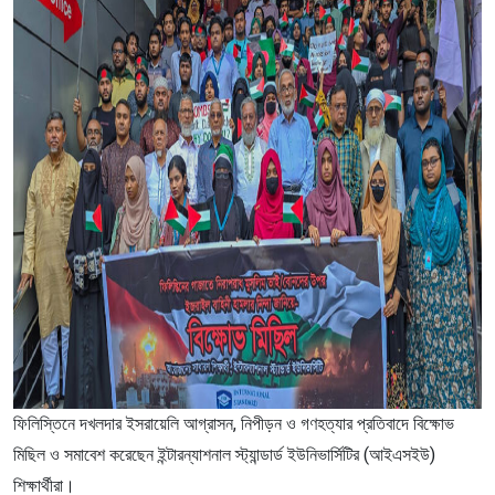
ফিলিস্তিনে দখলদার ইসরায়েলি আগ্রাসন, নিপীড়ন ও গণহত্যার প্রতিবাদে বিক্ষোভ
মিছিল ও সমাবেশ করেছেন ইন্টারন্যাশনাল স্ট্যান্ডার্ড ইউনিভার্সিটির (আইএসইউ)
শিক্ষার্থীরা।