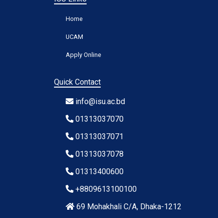
Home
UCAM
Apply Online
Quick Contact
info@isu.ac.bd
01313037070
01313037071
01313037078
01313400600
+8809613100100
69 Mohakhali C/A, Dhaka-1212