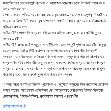
সাসটেইনেবল ডেভেলপমেন্ট ক্লাবের এ আয়োজন উদ্বোধন করেন উপাচার্য প্রফেসর ড.
আব্দুল আউয়াল খান।
উপাচার্য বলেন, ‘পরিবেশের ভারসাম্য রক্ষায় বৃক্ষরোপণ অত্যন্ত গুরুত্বপূর্ণ। শিক্ষার্থীদের
ধন্যবাদ জানিয়ে তিনি বলেন, ‘বৃক্ষরোপণের পাশাপাশি সমাজের বৃহত্তর স্বার্থে রাস্তাঘাট
পরিছন্ন রাখতে হবে।
আইএসইউর পাশাপাশি অন্যরাও যদি এভাবে এগিয়ে আসে, ঢাকা হবে পৃথিবীর সুন্দর
শহরের একটি।’
আইএসইউ এনভারমেন্টাল অ্যান্ড সাসটেইনেবল ডেভেলপমেন্ট ক্লাবের মডারেটর মাহবুবুর
রহমান বলেন, ‘আইএসইউ ক্যাম্পাসের আশপাশের এলাকায় শিক্ষার্থীরা দিনব্যাপী
বৃক্ষরোপণ ও পরিচ্ছন্নতা কার্যক্রম পরিচালনা করেন। প্রকৃতি ও পরিবেশ ভালো রাখার
জন্য আইএসইউর শিক্ষার্থীরা মানুষের মধ্যে সচেতনতা তৈরির জন্য এ ধরনের কার্যক্রম
অব্যাহত রেখেছে। রাস্তাঘাট থেকে প্লাস্টিক ও পলিথিন পরিছন্ন করার মাধ্যমে সুন্দর
পরিবেশ রাখতে পারলে একটা সুন্দর শহর গড়ে তোলা সম্ভব।
এ সময় আরো উপস্থিত ছিলেন প্রকৌশল ও প্রযুক্তি অনুষদের ডিন প্রফেসর মোহাম্মদ
আবুল কাসেম, আইএসইউ রেজিস্ট্রার মো. ফাইজুল্লাহ কৌশিকসহ বিভিন্ন বিভাগের
চেয়ারপারসন, শিক্ষক-শিক্ষিকা, প্রশাসনিক কমকর্তা ও শিক্ষার্থীরা।
দৈনিক কালের কণ্ঠ