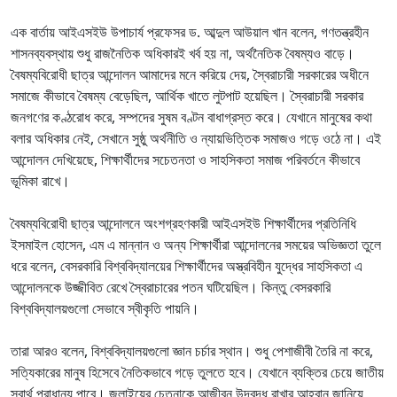
এক বার্তায় আইএসইউ উপাচার্য প্রফেসর ড. আব্দুল আউয়াল খান বলেন, গণতন্ত্রহীন
শাসনব্যবস্থায় শুধু রাজনৈতিক অধিকারই খর্ব হয় না, অর্থনৈতিক বৈষম্যও বাড়ে।
বৈষম্যবিরোধী ছাত্র আন্দোলন আমাদের মনে করিয়ে দেয়, স্বৈরাচারী সরকারের অধীনে
সমাজে কীভাবে বৈষম্য বেড়েছিল, আর্থিক খাতে লুটপাট হয়েছিল। স্বৈরাচারী সরকার
জনগণের কণ্ঠরোধ করে, সম্পদের সুষম বণ্টন বাধাগ্রস্ত করে। যেখানে মানুষের কথা
বলার অধিকার নেই, সেখানে সুষ্ঠু অর্থনীতি ও ন্যায়ভিত্তিক সমাজও গড়ে ওঠে না। এই
আন্দোলন দেখিয়েছে, শিক্ষার্থীদের সচেতনতা ও সাহসিকতা সমাজ পরিবর্তনে কীভাবে
ভূমিকা রাখে।
বৈষম্যবিরোধী ছাত্র আন্দোলনে অংশগ্রহণকারী আইএসইউ শিক্ষার্থীদের প্রতিনিধি
ইসমাইল হোসেন, এম এ মান্নান ও অন্য শিক্ষার্থীরা আন্দোলনের সময়ের অভিজ্ঞতা তুলে
ধরে বলেন, বেসরকারি বিশ্ববিদ্যালয়ের শিক্ষার্থীদের অস্ত্রবিহীন যুদ্ধের সাহসিকতা এ
আন্দোলনকে উজ্জীবিত রেখে স্বৈরাচারের পতন ঘটিয়েছিল। কিন্তু বেসরকারি
বিশ্ববিদ্যালয়গুলো সেভাবে স্বীকৃতি পায়নি।
তারা আরও বলেন, বিশ্ববিদ্যালয়গুলো জ্ঞান চর্চার স্থান। শুধু পেশাজীবী তৈরি না করে,
সত্যিকারের মানুষ হিসেবে নৈতিকভাবে গড়ে তুলতে হবে। যেখানে ব্যক্তির চেয়ে জাতীয়
স্বার্থ প্রাধান্য পাবে। জুলাইয়ের চেতনাকে আজীবন উদ্বুদ্ধ রাখার আহ্বান জানিয়ে,